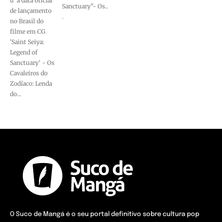
u a data oficial
Sanctuary"- Os..
de lançamento
.
no Brasil do
filme em CG
'Saint Seiya:
Legend of
Sanctuary' - Os
Cavaleiros do
Zodíaco: Lenda
do...
O Suco de Mangá é o seu portal definitivo sobre cultura pop