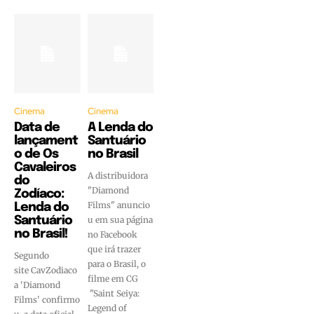
Cinema
Cinema
Data de
A Lenda do
lançament
Santuário
o de Os
no Brasil
Cavaleiros
A distribuidora
do
"Diamond
Zodíaco:
Films" anuncio
Lenda do
Santuário
u em sua página
no Brasil!
no Facebook
que irá trazer
Segundo
para o Brasil, o
site CavZodiaco
filme em CG
a 'Diamond
"Saint Seiya:
Films' confirmo
Legend of