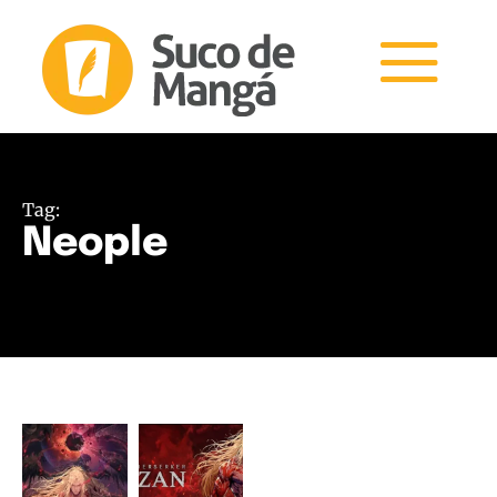
Tag:
Neople