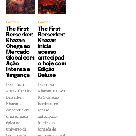
Games
Games
The First
The First
Berserker:
Berserker:
Khazan
Khazan
Chega ao
inicia
Mercado
acesso
Global com
antecipad
Ação
o hoje com
Intensa e
Edição
Vingança
Deluxe
Descubra o
Descubra
ARPG The First
Khazan, o novo
Berserker:
RPG de ação
Khazan e
hardcore em
embarque em
acesso
uma jornada
antecipado.
épica no
Inicie sua
universo de
jornada de
Dungeon &
vingança agora!