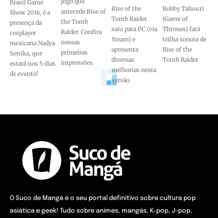
jogo que
Brasil Game
Rise of the
Bobby Tahouri
antecede Rise of
Show 2016, é a
Tomb Raider
(Game of
the Tomb
presença da
saiu para PC (via
Thrones) fará
Raider. Confira
cosplayer
Steam) e
trilha sonora de
nossas
mexicana Nadya
apresenta
Rise of the
primeiras
Sonika, que
diversas
Tomb Raider
impressões.
estará nos 5 dias
melhorias nesta
de evento!
versão.
O Suco de Mangá é o seu portal definitivo sobre cultura pop
asiática e geek! Tudo sobre animes, mangás, K-pop, J-pop,