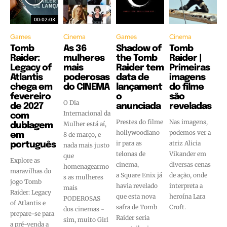
00:02:03
Games
Cinema
Games
Cinema
Tomb
As 36
Shadow of
Tomb
Raider:
mulheres
the Tomb
Raider |
Legacy of
mais
Raider tem
Primeiras
Atlantis
poderosas
data de
imagens
chega em
do CINEMA
lançament
do filme
fevereiro
o
são
O Dia
de 2027
anunciada
reveladas
Internacional da
com
Prestes do filme
Nas imagens,
Mulher está aí,
dublagem
hollywoodiano
podemos ver a
em
8 de março, e
ir para as
atriz Alicia
português
nada mais justo
telonas de
Vikander em
que
Explore as
cinema,
diversas cenas
homenagearmo
maravilhas do
a Square Enix já
de ação, onde
s as mulheres
jogo Tomb
havia revelado
interpreta a
mais
Raider: Legacy
que esta nova
heroína Lara
PODEROSAS
of Atlantis e
safra de Tomb
Croft.
dos cinemas -
prepare-se para
Raider seria
sim, muito Girl
a pré-venda a