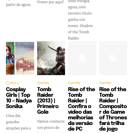
uma trilogia,
Power por aqui!
partir de agora.
agora, este
terceiro título
ganha um
nome: Shadow
of the Tomb
Raider.
Cultura
Games
Games
Games
Cosplay
Tomb
Rise of the
Rise of the
Girls | Top
Raider
Tomb
Tomb
10 – Nadya
(2013) |
Raider |
Raider |
Sonika
Primeiro
Confira o
Composito
Gole
vídeo das
r de Game
Uma das
melhorias
of Thrones
Vamos conhecer
grandes
da versão
fará trilha
um pouco do
atrações para a
de PC
de jogo