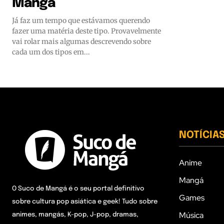
Mangá
Já faz um tempo que estávamos querendo
fazer uma matéria deste tipo. Provavelmente
vai rolar mais algumas descrevendo sobre
cada um dos tipos em...
NOTÍCIA
Anime
Mangá
O Suco de Mangá é o seu portal definitivo
Games
sobre cultura pop asiática e geek! Tudo sobre
Música
animes, mangás, K-pop, J-pop, dramas,