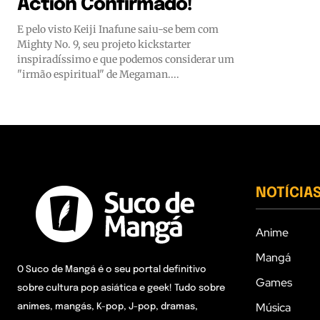
Action Confirmado!
E pelo visto Keiji Inafune saiu-se bem com
Mighty No. 9, seu projeto kickstarter
inspiradíssimo e que podemos considerar um
"irmão espiritual" de Megaman....
NOTÍCIA
Anime
Mangá
O Suco de Mangá é o seu portal definitivo
Games
sobre cultura pop asiática e geek! Tudo sobre
Música
animes, mangás, K-pop, J-pop, dramas,