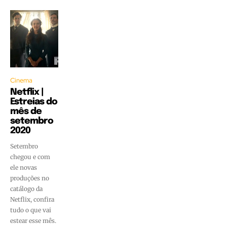
Cinema
Netflix |
Estreias do
mês de
setembro
2020
Setembro
chegou e com
ele novas
produções no
catálogo da
Netflix, confira
tudo o que vai
estear esse mês.