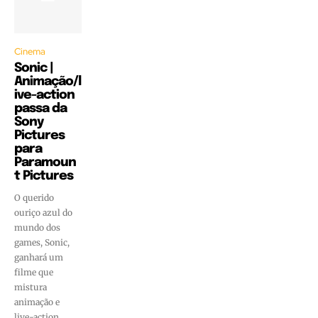
Cinema
Sonic |
Animação/l
ive-action
passa da
Sony
Pictures
para
Paramoun
t Pictures
O querido
ouriço azul do
mundo dos
games, Sonic,
ganhará um
filme que
mistura
animação e
live-action,