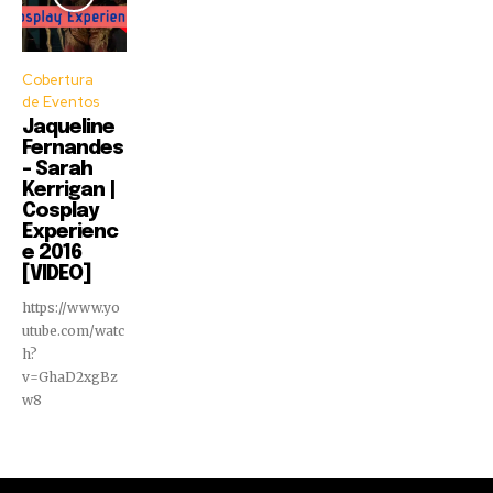
Cobertura
de Eventos
Jaqueline
Fernandes
– Sarah
Kerrigan |
Cosplay
Experienc
e 2016
[VIDEO]
https://www.yo
utube.com/watc
h?
v=GhaD2xgBz
w8