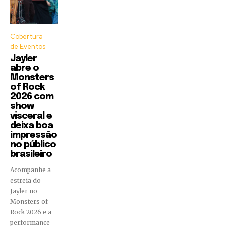
Cobertura
de Eventos
Jayler
abre o
Monsters
of Rock
2026 com
show
visceral e
deixa boa
impressão
no público
brasileiro
Acompanhe a
estreia do
Jayler no
Monsters of
Rock 2026 e a
performance