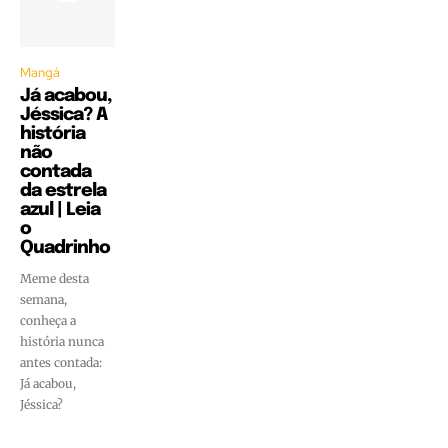
Mangá
Já acabou,
Jéssica? A
história
não
contada
da estrela
azul | Leia
o
Quadrinho
Meme desta
semana,
conheça a
história nunca
antes contada:
Já acabou,
Jéssica?