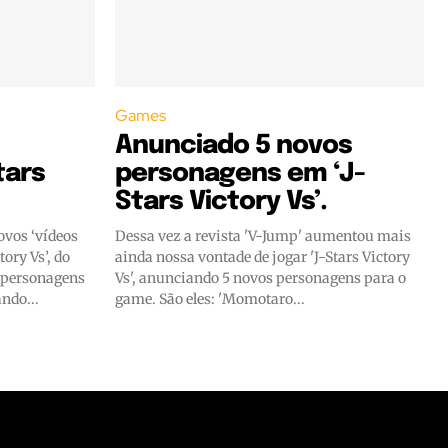
Games
Anunciado 5 novos
tars
personagens em ‘J-
Stars Victory Vs’.
vos ‘vídeos
Dessa vez a revista 'V-Jump' aumentou mais
ory Vs’, do
ainda nossa vontade de jogar 'J-Stars Victory
 personagens
Vs', anunciando 5 novos personagens para o
ndo...
game. São eles: 'Momotaro...