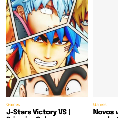
Games
Games
J-Stars Victory VS |
Novos 