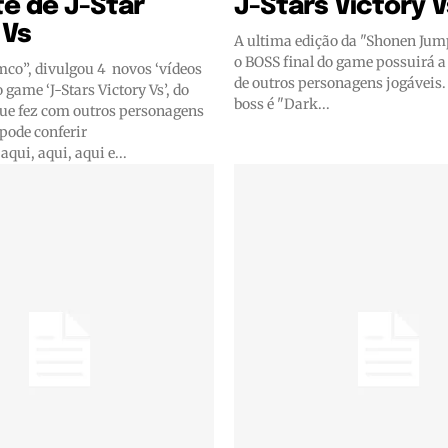
e de J-Star
J-Stars Victory V
 Vs
A ultima edição da "Shonen Jum
o BOSS final do game possuirá
co”, divulgou 4 novos ‘vídeos
de outros personagens jogáveis
 game ‘J-Stars Victory Vs’, do
boss é "Dark...
ue fez com outros personagens
pode conferir
aqui, aqui, aqui e...