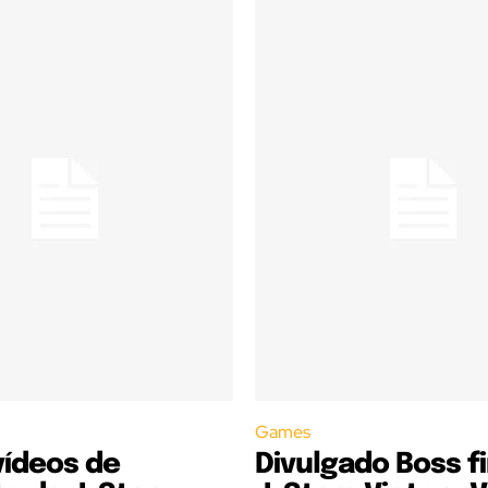
Games
vídeos de
Divulgado Boss fi