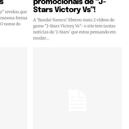
s
promocionais de “J-
Stars Victory Vs”!
p" revelou que
 a mesma forma
A 'Bandai Namco' liberou mais 2 vídeos do
. O nome do
game "J-Stars Victory Vs"- o site tem tantas
notícias do 'J-Stars' que estou pensando em
mudar...