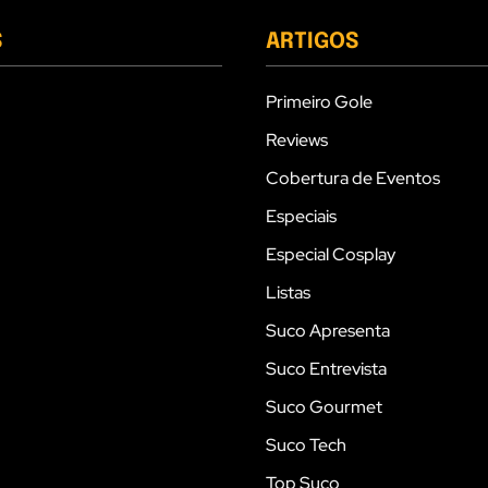
S
ARTIGOS
Primeiro Gole
Reviews
Cobertura de Eventos
Especiais
Especial Cosplay
Listas
Suco Apresenta
Suco Entrevista
Suco Gourmet
Suco Tech
Top Suco