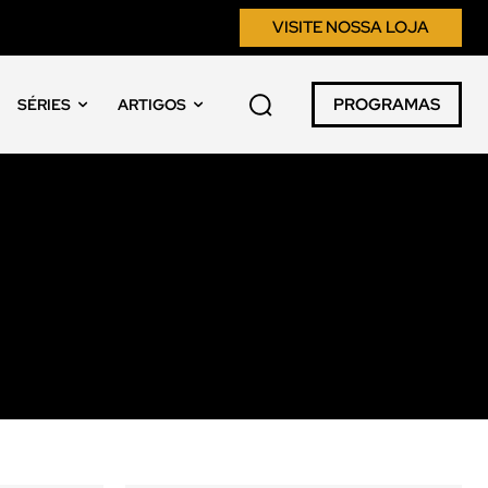
VISITE NOSSA LOJA
PROGRAMAS
SÉRIES
ARTIGOS