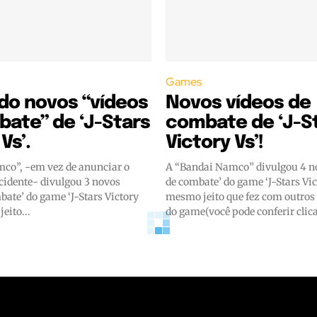
Games
do novos “vídeos
Novos vídeos de
ate” de ‘J-Stars
combate de ‘J-S
Vs’.
Victory Vs’!
co”, -em vez de anunciar o
A “Bandai Namco” divulgou 4 no
cidente- divulgou 3 novos
de combate’ do game ‘J-Stars Vict
bate’ do game ‘J-Stars Victory
mesmo jeito que fez com outros
eito...
do game(você pode conferir clica