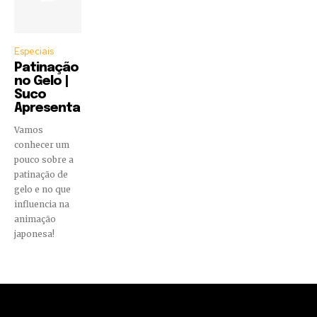
Especiais
Patinação
no Gelo |
Suco
Apresenta
Vamos
conhecer um
pouco sobre a
patinação de
gelo e no que
influencia na
animação
japonesa!