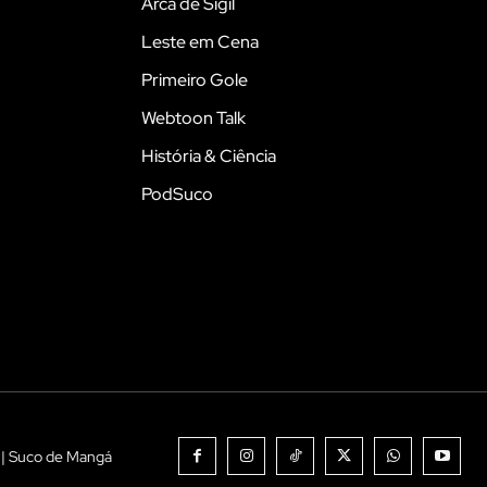
Arca de Sigil
Leste em Cena
Primeiro Gole
Webtoon Talk
História & Ciência
PodSuco
 | Suco de Mangá