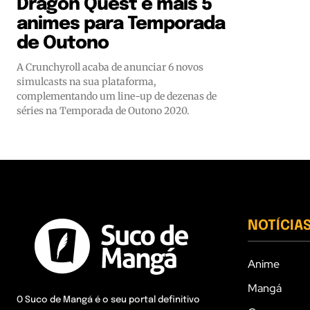
Dragon Quest e mais 5
animes para Temporada
de Outono
A Crunchyroll acaba de anunciar 6 novos
simulcasts na sua plataforma,
complementando um line-up de dezenas de
séries na Temporada de Outono 2020.
NOTÍCIA
Anime
Mangá
O Suco de Mangá é o seu portal definitivo