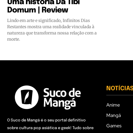
Uma história Da Tibi
Domum | Review
Lindo em arte e significado, Infinitos Dias
Restantes mostra uma realidade vinculada à
natureza que transforma nossa relação com a
morte.
NOTÍCIA
Anime
Mangá
O Suco de Mangá é o seu portal definitivo
Games
sobre cultura pop asiática e geek! Tudo sobre