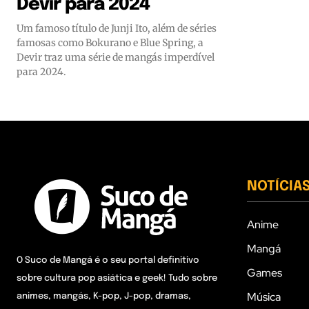
Devir para 2024
Um famoso título de Junji Ito, além de séries
famosas como Bokurano e Blue Spring, a
Devir traz uma série de mangás imperdível
para 2024.
NOTÍCIA
Anime
Mangá
O Suco de Mangá é o seu portal definitivo
Games
sobre cultura pop asiática e geek! Tudo sobre
Música
animes, mangás, K-pop, J-pop, dramas,