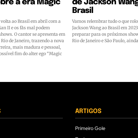
bre a era Magic
de Jackson Wang
Brasil
volta ao Brasil em abril com a
Vamos relembrar tudo o que rolo
an II e os fãs mal podem
Jackson Wang ao Brasil em 2023
 shows. O cantor se apresenta em
preparar para os próximos show
 Rio de Janeiro, trazendo a nova
Rio de Janeiro e São Paulo, aind
rreira, mais madura e pessoal,
ssível fim do alter ego “Magic
S
ARTIGOS
Primeiro Gole