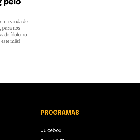
 pelo
u na vinda do
, para nos
s do ídolo no
a este mês!
PROGRAMAS
Juicebox