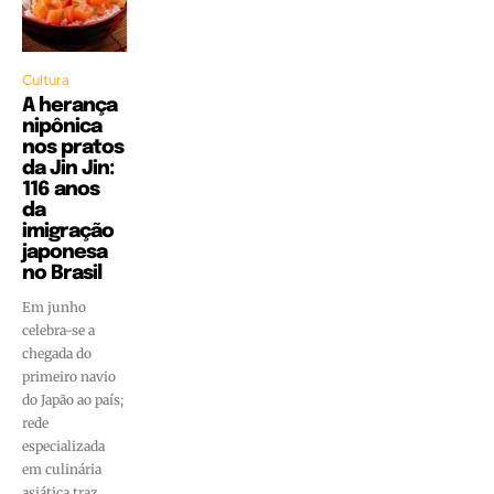
Cultura
A herança
nipônica
nos pratos
da Jin Jin:
116 anos
da
imigração
japonesa
no Brasil
Em junho
celebra-se a
chegada do
primeiro navio
do Japão ao país;
rede
especializada
em culinária
asiática traz