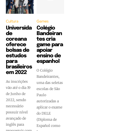
Cultura
Games
Universida
Colégio
de
Bandeiran
coreana
tes cria
oferece
game para
bolsas de
apoiar
estudos
ensino de
para
espanhol
brasileiros
O Colégio
em 2022
Bandeirantes,
As inscrições
uma das seletas
vão até o dia 19
escolas de São
de Junho de
Paulo
2022, sendo
autorizadas a
necessário
aplicar o exame
possuir nível
do DELE
avançado de
(Diploma de
inglês para
Español como
prosseguir com