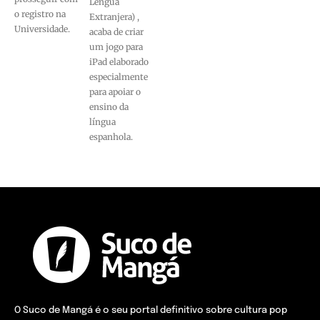
Lengua
o registro na
Extranjera) ,
Universidade.
acaba de criar
um jogo para
iPad elaborado
especialmente
para apoiar o
ensino da
língua
espanhola.
O Suco de Mangá é o seu portal definitivo sobre cultura pop