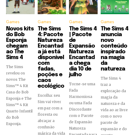
Games
Games
Games
Games
Novos kits
The Sims
The Sims 4
The Sims 4
do Bob
4: Pacote
| Pacote
anuncia
Esponja
Natureza
de
novo
chegam
Encantad
Expansão
conteúdo
ao The
a já está
Natureza
inspirado
Sims 4
disponível
Encantad
na magia
com
a chega
da
The Sims
fadas,
dia 10 de
natureza
revelou os
poções e
julho
The Sims 4
novos The
caos
Torne-se uma
traz a
Sims™ 4 Kit
ecológico
Fada
exploração da
Casa do Bob
Escolha: seu
Harmoniosa
magia da
Esponja e The
Sim vai viver
ou uma Fada
natureza e da
Sims™ 4 Kit
em paz com a
Discordante
vida ao ar livre
Quarto Infantil
floresta ou
com o Pacote
com o novo
do Bob
abraçar a
de Expansão
pacote de
Esponja.
confusão
Natureza
expansão e do
mágica da vida
Encantada para