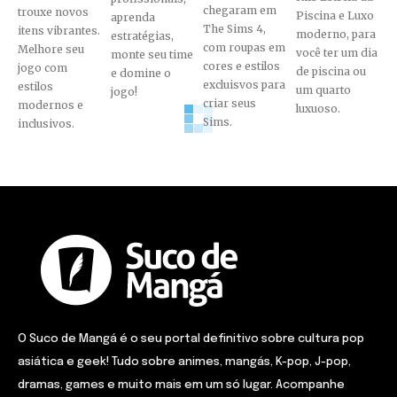
chegaram em
trouxe novos
Piscina e Luxo
aprenda
The Sims 4,
itens vibrantes.
moderno, para
estratégias,
com roupas em
Melhore seu
você ter um dia
monte seu time
cores e estilos
jogo com
de piscina ou
e domine o
excluisvos para
estilos
um quarto
jogo!
criar seus
modernos e
luxuoso.
Sims.
inclusivos.
O Suco de Mangá é o seu portal definitivo sobre cultura pop
asiática e geek! Tudo sobre animes, mangás, K-pop, J-pop,
dramas, games e muito mais em um só lugar. Acompanhe