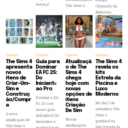
evento
feérica?
The Sims 4.
Chamado da
Natureza.
Games
Games
Games
Games
The Sims 4
Guia para
Atualizaçã
The Sims 4
apresenta
Dominar
o de The
revela os
novos
EA FC 25:
Sims 4
kits
itens de
Do
chega
Estrela da
Criar-Um-
Iniciantе
hoje com
Piscina e
Sim e
ao Pro
novas
Luxo
Construç
opções de
Moderno
Domine o EA
ão/Compr
itens
No dia 7 de
FC 25 com
a
Criação
setembro The
nosso guia
De Sim
A nova
Sims 4
definitivo! De
Novas
atualização de
ganhará os
iniciantes a
atualizações
The Sims 4
Kits Estrela da
profissionais,