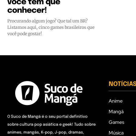
você tem que
conhecer!
Procurando algum jogo? Que tal um BR?
Listamos aqui, cinco games brasileiros que
você pode gostar!
NOTÍCIA
Anime
Mangá
O Suco de Mangá é o seu portal definitivo
Games
sobre cultura pop asiática e geek! Tudo sobre
Música
animes, mangás, K-pop, J-pop, dramas,