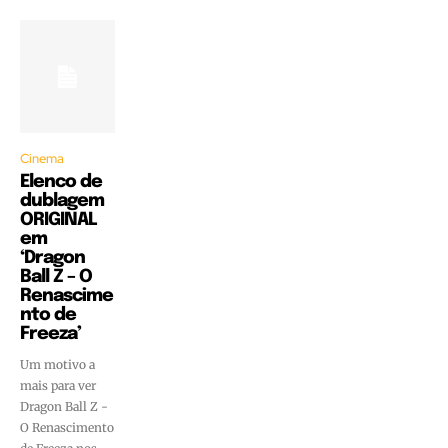
Cinema
Elenco de
dublagem
ORIGINAL
em
‘Dragon
Ball Z – O
Renascime
nto de
Freeza’
Um motivo a
mais para ver
Dragon Ball Z -
O Renascimento