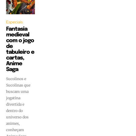
Especiais
Fantasia
medieval
com o jogo
de
tabuleiro e
cartas,
Anime
Saga
Sucolinos e
Sucolinas que
buscam uma
jogatina
divertida e
dentro do
universo dos
animes,
conheçam