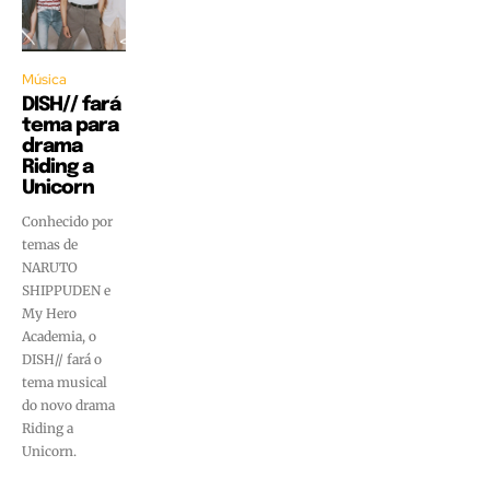
Música
DISH// fará
tema para
drama
Riding a
Unicorn
Conhecido por
temas de
NARUTO
SHIPPUDEN e
My Hero
Academia, o
DISH// fará o
tema musical
do novo drama
Riding a
Unicorn.