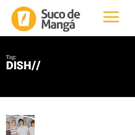
Tag:
DISH//