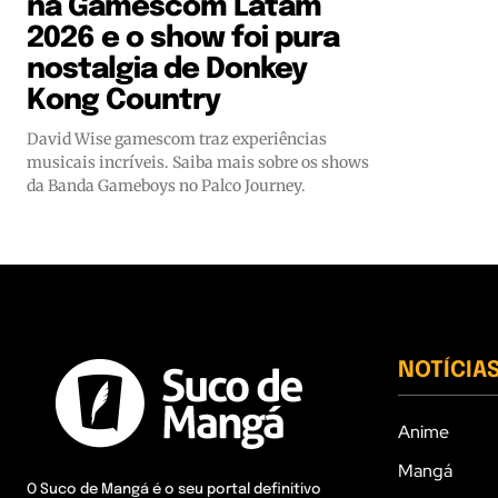
na Gamescom Latam
2026 e o show foi pura
nostalgia de Donkey
Kong Country
David Wise gamescom traz experiências
musicais incríveis. Saiba mais sobre os shows
da Banda Gameboys no Palco Journey.
NOTÍCIA
Anime
Mangá
O Suco de Mangá é o seu portal definitivo