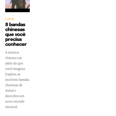
Listas
8 bandas
chinesas
que você
precisa
conhecer
A música
chinesa vai
além do que
você imagina.
Explore as
incríveis bandas
chinesas de
metal e
descubra um
novo mundo
musical.