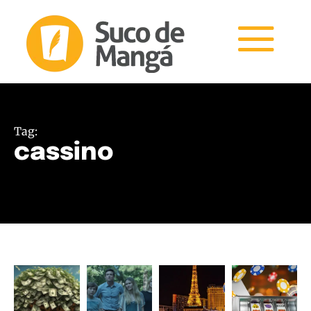
Tag:
cassino