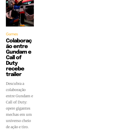
Games
Colaboraç
ão entre
Gundam e
Call of
Duty
recebe
trailer
Descubra a
colaboração
entre Gundam e
Call of Duty:
opere gigantes
mechas em um
universo cheio
de ação e tiro.