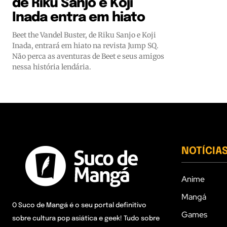
de Riku Sanjo e Koji
Inada entra em hiato
Beet the Vandel Buster, de Riku Sanjo e Koji
Inada, entrará em hiato na revista Jump SQ.
Não perca as aventuras de Beet e seus amigos
nessa história lendária.
NOTÍCIA
Anime
Mangá
O Suco de Mangá é o seu portal definitivo
Games
sobre cultura pop asiática e geek! Tudo sobre