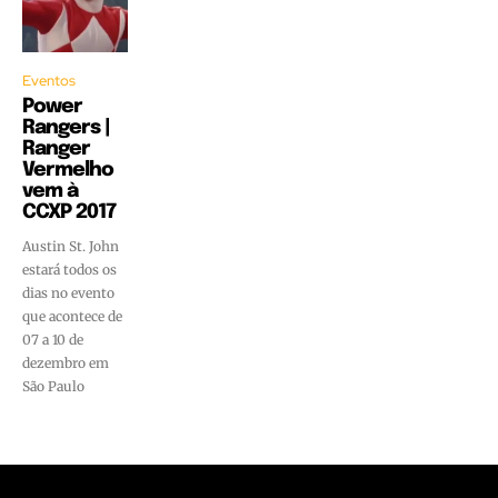
Eventos
Power
Rangers |
Ranger
Vermelho
vem à
CCXP 2017
Austin St. John
estará todos os
dias no evento
que acontece de
07 a 10 de
dezembro em
São Paulo