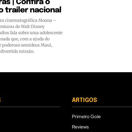
as | Confira o
o trailer nacional
ura cinematográfica Moana –
nturas do Walt Disney
dios fala sobre uma adolescente
nada que, com a ajuda do
 e poderoso semideus Maui,
divertida missão.
S
ARTIGOS
Primeiro Gole
Reviews