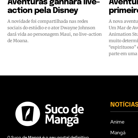
Aventuras ganhará live-
Aventur
action pela Disney
primeir
A novidade foi compartilhada nas redes
A nova avent
sociais do estúdio e o ator Dwayne Johnson
Um Mar de Ave
dará vida ao personagem Maui, no live-action
Animation Stu
de Moana.
muito determi
“espirituoso”
parte em uma 
NOTÍCIA
Anime
Mangá
O Suco de Mangá é o seu portal definitivo