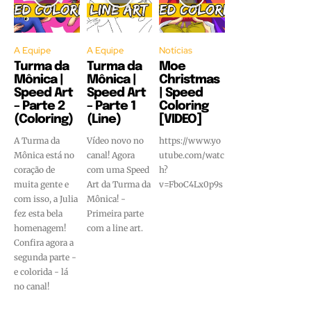
A Equipe
A Equipe
Notícias
Turma da
Turma da
Moe
Mônica |
Mônica |
Christmas
Speed Art
Speed Art
| Speed
– Parte 2
– Parte 1
Coloring
(Coloring)
(Line)
[VIDEO]
A Turma da
Vídeo novo no
https://www.yo
Mônica está no
canal! Agora
utube.com/watc
coração de
com uma Speed
h?
muita gente e
Art da Turma da
v=FboC4Lx0p9s
com isso, a Julia
Mônica! -
fez esta bela
Primeira parte
homenagem!
com a line art.
Confira agora a
segunda parte -
e colorida - lá
no canal!