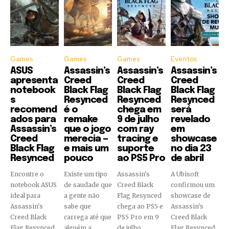
Games
Games
Games
Eventos
ASUS
Assassin’s
Assassin’s
Assassin’s
apresenta
Creed
Creed
Creed
notebook
Black Flag
Black Flag
Black Flag
s
Resynced
Resynced
Resynced
recomend
é o
chega em
será
ados para
remake
9 de julho
revelado
Assassin’s
que o jogo
com ray
em
Creed
merecia —
tracing e
showcase
Black Flag
e mais um
suporte
no dia 23
Resynced
pouco
ao PS5 Pro
de abril
Encontre o
Existe um tipo
Assassin's
A Ubisoft
notebook ASUS
de saudade que
Creed Black
confirmou um
ideal para
a gente não
Flag Resynced
showcase de
Assassin's
sabe que
chega ao PS5 e
Assassin's
Creed Black
carrega até que
PS5 Pro em 9
Creed Black
Flag Resynced.
alguém a
de julho,
Flag Resynced