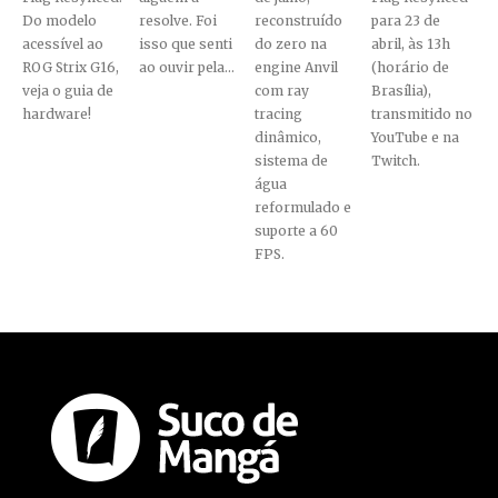
Do modelo
resolve. Foi
reconstruído
para 23 de
acessível ao
isso que senti
do zero na
abril, às 13h
ROG Strix G16,
ao ouvir pela...
engine Anvil
(horário de
veja o guia de
com ray
Brasília),
hardware!
tracing
transmitido no
dinâmico,
YouTube e na
sistema de
Twitch.
água
reformulado e
suporte a 60
FPS.