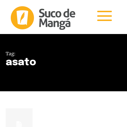
Tag:
asato