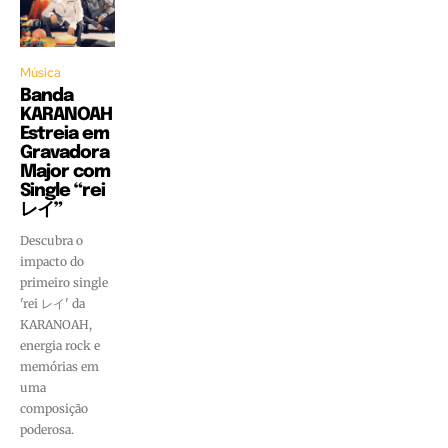
Música
Banda
KARANOAH
Estreia em
Gravadora
Major com
Single “rei
レイ”
Descubra o
impacto do
primeiro single
'rei レイ' da
KARANOAH,
energia rock e
memórias em
uma
composição
poderosa.