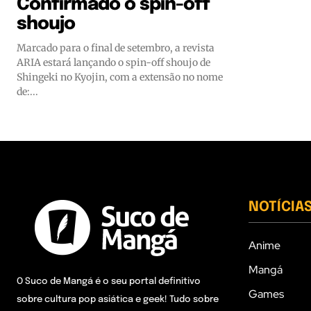
Confirmado o spin-off
shoujo
Marcado para o final de setembro, a revista
ARIA estará lançando o spin-off shoujo de
Shingeki no Kyojin, com a extensão no nome
de:...
NOTÍCIA
Anime
Mangá
O Suco de Mangá é o seu portal definitivo
Games
sobre cultura pop asiática e geek! Tudo sobre