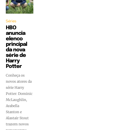
Séries
HBO
anuncia
elenco
principal
da nova
série de
Harry
Potter
Conheça os
novos atores da
série Harry
Potter: Dominic
McLaughlin,
Arabella
Stanton e
Alastair Stout
trazem novos