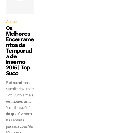
Anime
Os
Melhores
Encerrame
ntos da
Temporad
a de
Inverno
2015 | Top
Suco
E aí sucolinos e
sucolindas! Este
Top Suco é mais
ou menos uma
"continuação"
do que fizemos
na semana
passada com 'As
Melhores