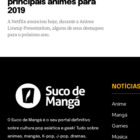
principais animes para
2019
A Netflix anunciou hoje, durante a Anime
Lineup Presentation, alguns de seus destaques
para o próximo ano.
NOTÍCIA
Anime
Mangá
O Suco de Mangá é o seu portal definitivo
Games
sobre cultura pop asiática e geek! Tudo sobre
Música
animes, mangás, K-pop, J-pop, dramas,