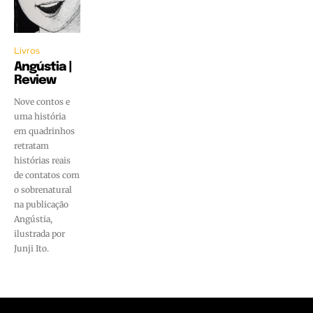
Livros
Angústia |
Review
Nove contos e
uma história
em quadrinhos
retratam
histórias reais
de contatos com
o sobrenatural
na publicação
Angústia,
ilustrada por
Junji Ito.