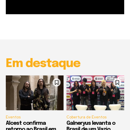
Garota à beira mar (Inio Asano) | React
00:25
Garota à beira mar (Inio Asano) | React
00:25
Em destaque
Eventos
Cobertura de Eventos
Alcest confirma
Galneryus levanta o
retorno ao Brasil em
Brasil de um Vazio