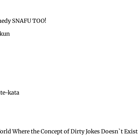
medy SNAFU TOO!
-kun
te-kata
rld Where the Concept of Dirty Jokes Doesn`t Exist