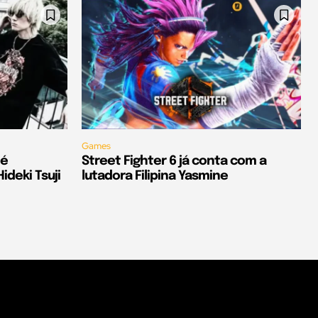
Games
 é
Street Fighter 6 já conta com a
deki Tsuji
lutadora Filipina Yasmine