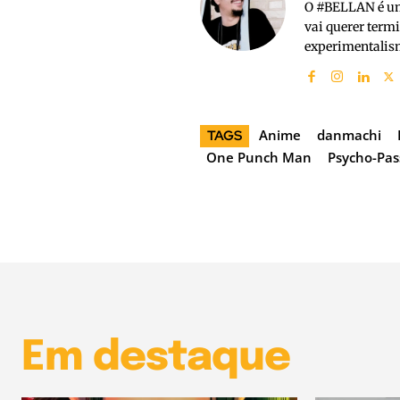
O #BELLAN é um 
vai querer term
experimentalism
Anime
danmachi
TAGS
One Punch Man
Psycho-Pas
Em destaque