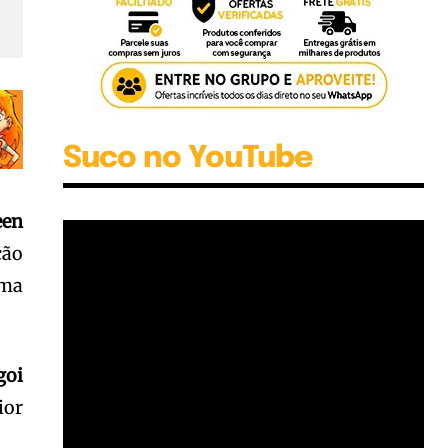
Suco no YouTube
een
ção
uma
goi
ior