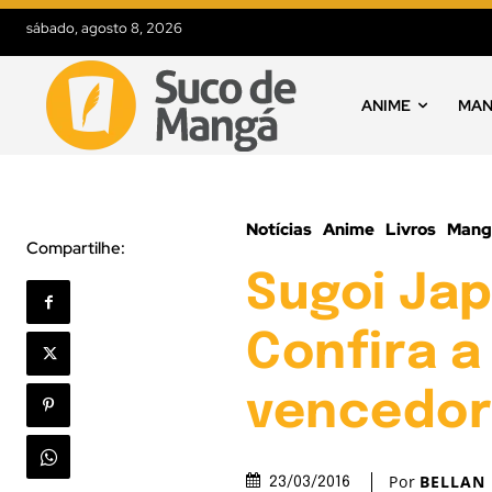
sábado, agosto 8, 2026
ANIME
MA
Notícias
Anime
Livros
Mang
Compartilhe:
Sugoi Jap
Confira a
vencedor
Por
BELLAN
23/03/2016