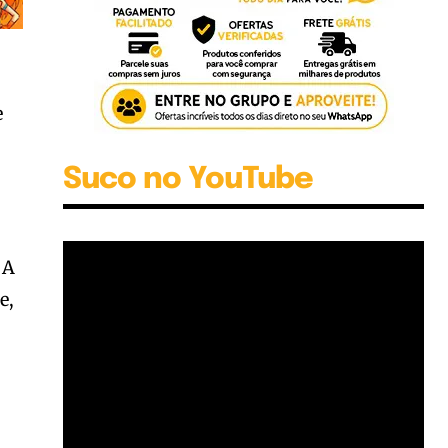
e
Suco no YouTube
 A
e,