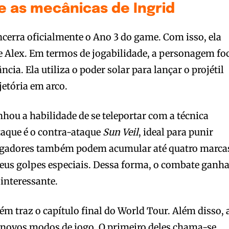
 e as mecânicas de Ingrid
cerra oficialmente o Ano 3 do game. Com isso, ela
r e Alex. Em termos de jogabilidade, a personagem fo
cia. Ela utiliza o poder solar para lançar o projétil
jetória em arco.
nhou a habilidade de se teleportar com a técnica
taque é o contra-ataque
Sun Veil
, ideal para punir
jogadores também podem acumular até quatro marca
seus golpes especiais. Dessa forma, o combate ganh
interessante.
m traz o capítulo final do World Tour. Além disso, 
s novos modos de jogo. O primeiro deles chama-se