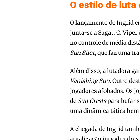
O estilo de luta
O lançamento de Ingrid en
junta-se a Sagat, C. Vipe
no controle de média distân
Sun Shot
, que faz uma tra
Além disso, a lutadora ga
Vanishing Sun
. Outro des
jogadores afobados. Os 
de
Sun Crests
para bufar 
uma dinâmica tática bem 
A chegada de Ingrid també
atualização introduz doi