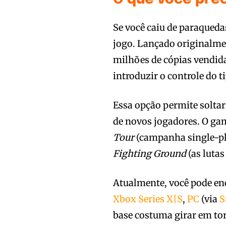
Se você caiu de paraqueda
jogo. Lançado originalm
milhões de cópias vendid
introduzir o controle do 
Essa opção permite solta
de novos jogadores. O ga
Tour
(campanha single-pl
Fighting Ground
(as lutas
Atualmente, você pode en
Xbox Series X|S
,
PC
(via
S
base costuma girar em tor