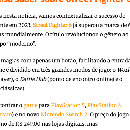
s nesta notícia, vamos contextualizar o sucesso do
ente em 2023,
Street Fighter 6
já superou a marca de 
as mundialmente. O título revolucionou o gênero ao
tipo “moderno”.
r magias com apenas um botão, facilitando a entrad
me é dividido em três grandes modos de jogo: o
Worl
ayer), o
Battle Hub
(ponto de encontro online) e o
 clássicas).
contrar o
game
para
PlayStation 5
,
PlayStation 4
,
team
) e no novo
Nintendo Switch 2
. O preço do jogo
no de R$ 249,00 nas lojas digitais, mas