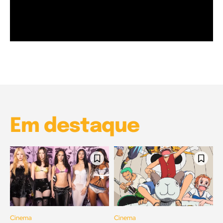
Garota à beira mar (Inio Asano) | React
00:25
Garota à beira mar (Inio Asano) | React
00:25
Em destaque
Cinema
Cinema