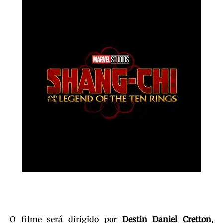
O filme será dirigido por
Destin Daniel Cretton
,