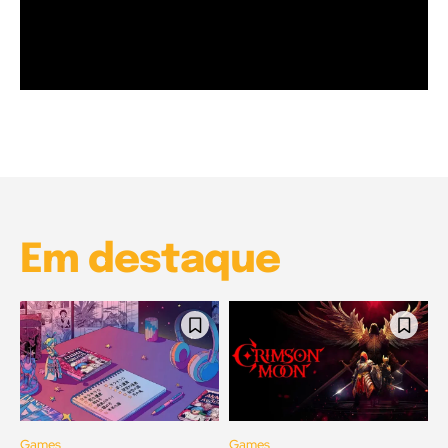
Garota à beira mar (Inio Asano) | React
00:25
Garota à beira mar (Inio Asano) | React
00:25
Em destaque
Games
Games