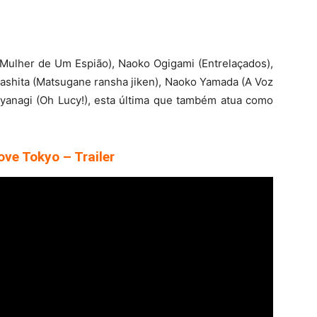
A Mulher de Um Espião), Naoko Ogigami (Entrelaçados),
mashita (Matsugane ransha jiken), Naoko Yamada (A Voz
rayanagi (Oh Lucy!), esta última que também atua como
ve Tokyo – Trailer