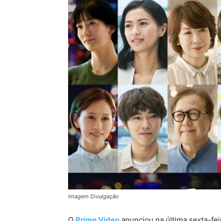
Imagem Divulgação
O
Prime Video
anunciou na última sexta-feir