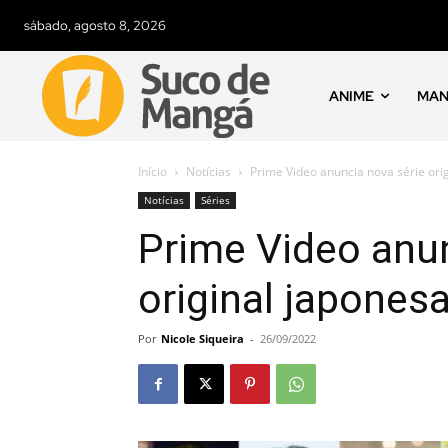
sábado, agosto 8, 2026
ANIME
MA
Início
Notícias
Prime Video anuncia nova série ori
Notícias
Séries
Prime Video anun
original japones
Por
Nicole Siqueira
-
26/09/2022