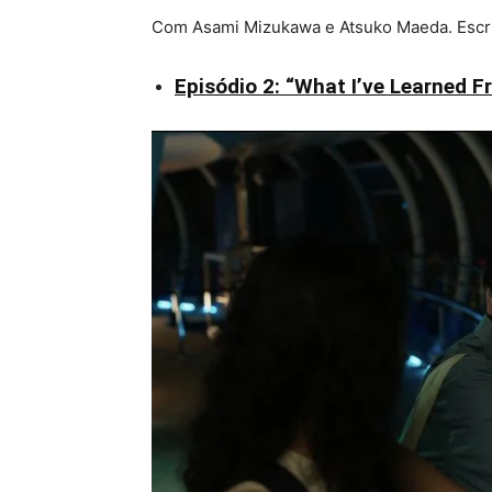
Com Asami Mizukawa e Atsuko Maeda. Escrit
Episódio 2: “What I’ve Learned 