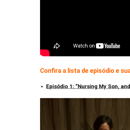
Confira a lista de episódio e s
Episódio 1: “Nursing My Son, an