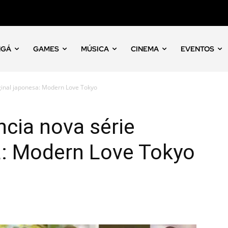
NGÁ
GAMES
MÚSICA
CINEMA
EVENTOS
ginal japonesa: Modern Love Tokyo
cia nova série
a: Modern Love Tokyo