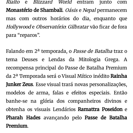
Rialto
e
Blizzard
World
entram junto com
Monastério de
Shambali
.
Oásis
e
Nepal
permanecem
mas com outros horários do dia, enquanto que
Hollywood
e
Observatório
:
Gilbratar
vão ficar de fora
para “reparos”.
Falando em 2ª temporada, o
Passe de Batalha
traz o
tema Deuses e Lendas da Mitologia Grega. A
recompensa principal do Passe de Batalha Premium
da 2ª Temporada será o Visual Mítico inédito
Rainha
Junker
Zeus
. Esse visual trará novas personalizações,
modelos de arma, falas e efeitos especiais. Então
banhe-se na glória dos companheiros divinos e
obtenha os visuais Lendários
Ramattra
Poseidon
e
Pharah
Hades
avançando pelo
Passe
de
Batalha
Premium
.