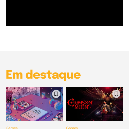
Garota à beira mar (Inio Asano) | React
00:25
Garota à beira mar (Inio Asano) | React
00:25
Em destaque
Games
Games