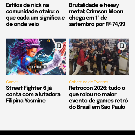
Estilos de nick na
Brutalidade e heavy
comunidade otaku: o
metal: Crimson Moon
que cada um significa e
chega em 1º de
de onde veio
setembro por R$ 74,99
Games
Cobertura de Eventos
Street Fighter 6 já
Retrocon 2026: tudo o
conta com a lutadora
que rolou no maior
Filipina Yasmine
evento de games retrô
do Brasil em São Paulo