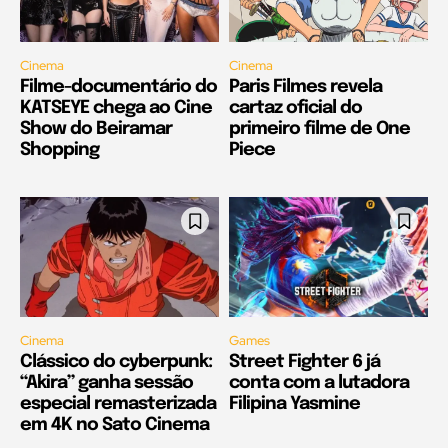
Cinema
Cinema
Filme-documentário do
Paris Filmes revela
KATSEYE chega ao Cine
cartaz oficial do
Show do Beiramar
primeiro filme de One
Shopping
Piece
Cinema
Games
Clássico do cyberpunk:
Street Fighter 6 já
“Akira” ganha sessão
conta com a lutadora
especial remasterizada
Filipina Yasmine
em 4K no Sato Cinema