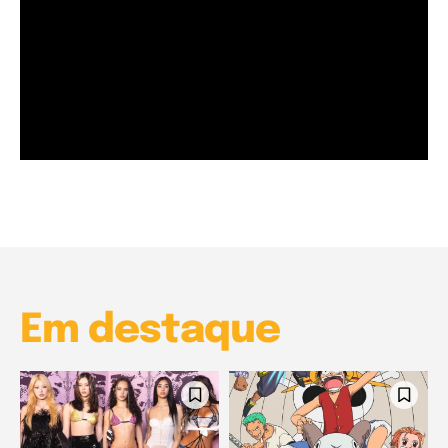
Garota à beira mar (Inio Asano) | React
00:25
Garota à beira mar (Inio Asano) | React
00:25
Em destaque