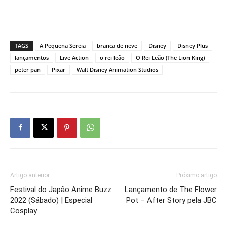
TAGS
A Pequena Sereia
branca de neve
Disney
Disney Plus
lançamentos
Live Action
o rei leão
O Rei Leão (The Lion King)
peter pan
Pixar
Walt Disney Animation Studios
Artigo anterior
Próximo artigo
Festival do Japão Anime Buzz
Lançamento de The Flower
2022 (Sábado) | Especial
Pot – After Story pela JBC
Cosplay