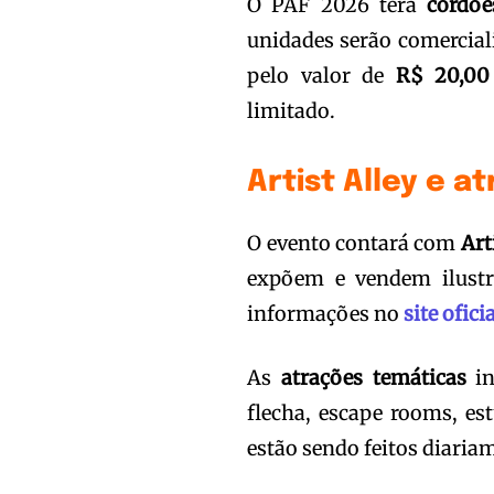
O PAF 2026 terá
cordõe
unidades serão comercia
pelo valor de
R$ 20,00
limitado.
Artist Alley e 
O evento contará com
Art
expõem e vendem ilustr
informações no
site ofici
As
atrações temáticas
in
flecha, escape rooms, est
estão sendo feitos diaria