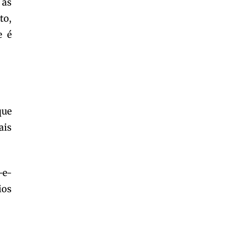
 as
to,
e é
que
ais
-e-
ios