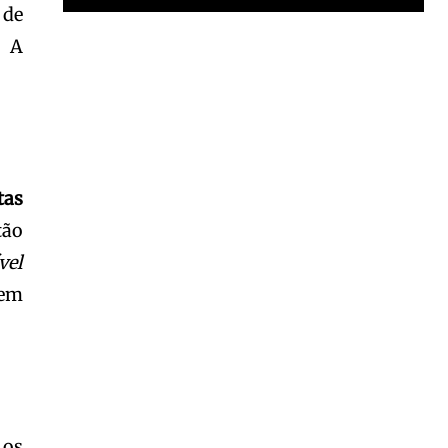
 de
. A
Garota à beira mar (Inio Asano) | React
00:25
Garota à beira mar (Inio Asano) | React
00:25
tas
tão
vel
 em
s
 os