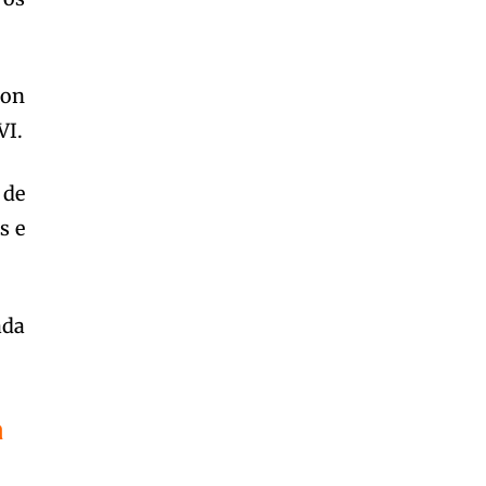
mon
VI.
 de
s e
ada
a