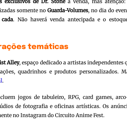
s exclusivos de Dr. Stone
à venda, mas atenção:
lizadas somente no
Guarda-Volumes
, no dia do even
 cada
. Não haverá venda antecipada e o estoqu
atrações temáticas
ist Alley
, espaço dedicado a artistas independentes 
ações, quadrinhos e produtos personalizados. M
al
.
cluem jogos de tabuleiro, RPG, card games, arco
údios de fotografia e oficinas artísticas. Os anúnc
mente no Instagram do Circuito Anime Fest.