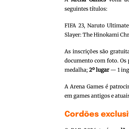
seguintes títulos:
FIFA 23, Naruto Ultimat
Slayer: The Hinokami Chro
As inscrições são gratuit
documento com foto. Os p
medalha;
2º lugar
— 1 ing
A Arena Games é patroci
em games antigos e atuai
Cordões exclusi