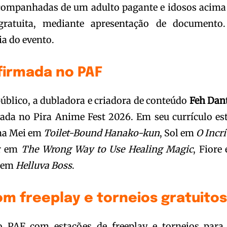
acompanhadas de um adulto pagante e idosos acima
ratuita, mediante apresentação de documento
ia do evento.
firmada no PAF
úblico, a dubladora e criadora de conteúdo
Feh Dan
ada no Pira Anime Fest 2026. Em seu currículo es
ma Mei em
Toilet-Bound Hanako-kun
, Sol em
O Incrí
ur em
The Wrong Way to Use Healing Magic
, Fiore
 em
Helluva Boss
.
m freeplay e torneios gratuito
 PAF com estações de freeplay e torneios para