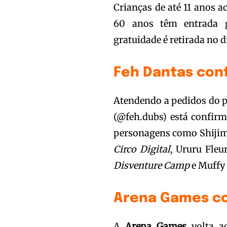
Crianças de até 11 anos 
60 anos têm entrada g
gratuidade é retirada no d
Feh Dantas con
Atendendo a pedidos do p
(@feh.dubs) está confirm
personagens como Shiji
Circo Digital
, Ururu Fle
Disventure Camp
e Muffy
Arena Games co
A
Arena Games
volta ao