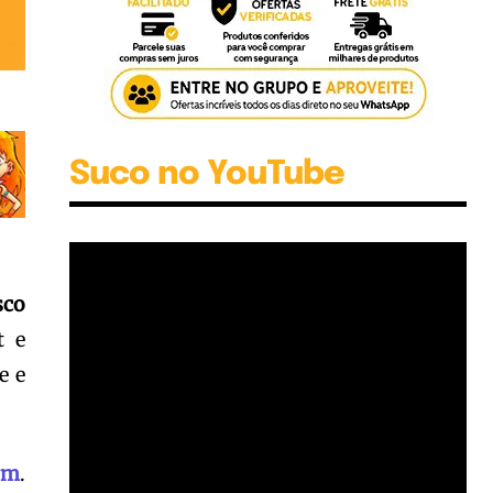
Suco no YouTube
sco
t e
e e
om
.