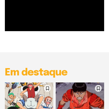
Garota à beira mar (Inio Asano) | React
00:25
Garota à beira mar (Inio Asano) | React
00:25
Em destaque